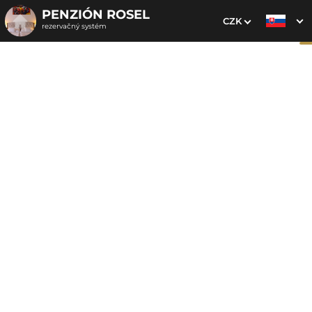
PENZIÓN ROSEL
CZK
rezervačný systém
1. Výber pobytu
2. Doplnkové služby
3. Vaše údaje
Dátum príchodu
Dátum odchodu
Prosím vyberte
Prosím vyberte
Najvýhodnejšie ceny priamo
na webe